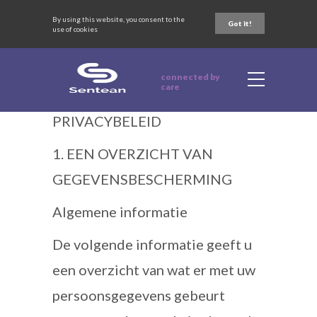
By using this website, you consent to the
Learn more
Got it!
use of cookies
connected by
care
PRIVACYBELEID
1. EEN OVERZICHT VAN
GEGEVENSBESCHERMING
Algemene informatie
De volgende informatie geeft u
een overzicht van wat er met uw
persoonsgegevens gebeurt